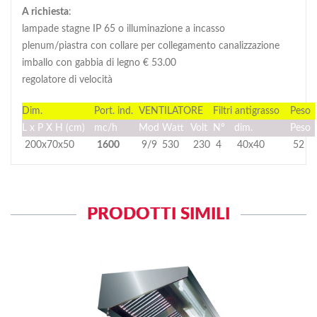
A richiesta
:
lampade stagne IP 65 o illuminazione a incasso
plenum/piastra con collare per collegamento canalizzazione
imballo con gabbia di legno € 53.00
regolatore di velocità
Dim.
Port. ind.
VENTILATORE
Filtri antigrasso
Peso
L x P X H (cm)
mc/h
Mod
Watt
Volt
N°
dim.
Peso
200x70x50
1600
9/9
530
230
4
40x40
52
PRODOTTI SIMILI