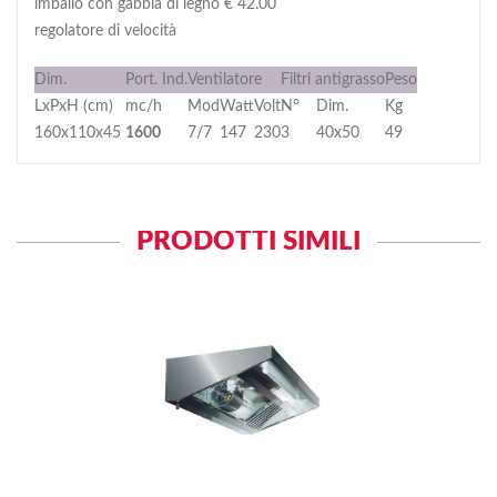
imballo con gabbia di legno € 42.00
regolatore di velocità
Dim.
Port. Ind.
Ventilatore
Filtri antigrasso
Peso
LxPxH (cm)
mc/h
Mod
Watt
Volt
N°
Dim.
Kg
160x110x45
1600
7/7
147
230
3
40x50
49
PRODOTTI SIMILI