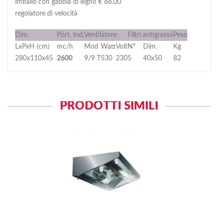
imballo con gabbia di legno € 66.00
regolatore di velocità
Dim.
Port. Ind.
Ventilatore
Filtri antigrasso
Peso
LxPxH (cm)
mc/h
Mod
Watt
Volt
N°
Dim.
Kg
280x110x45
2600
9/9 T
530
230
5
40x50
82
PRODOTTI SIMILI