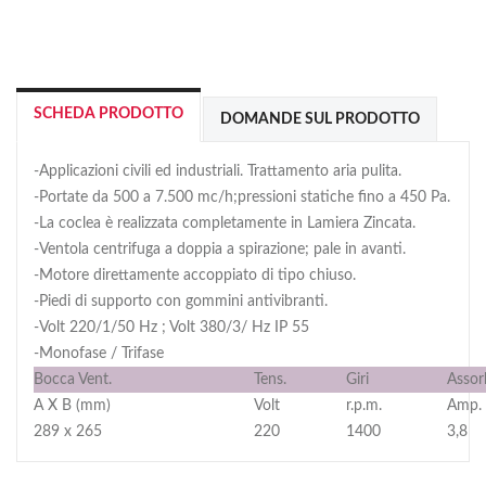
SCHEDA PRODOTTO
DOMANDE SUL PRODOTTO
-Applicazioni civili ed industriali. Trattamento aria pulita.
-Portate da 500 a 7.500 mc/h;pressioni statiche fino a 450 Pa.
-La coclea è realizzata completamente in Lamiera Zincata.
-Ventola centrifuga a doppia a spirazione; pale in avanti.
-Motore direttamente accoppiato di tipo chiuso.
-Piedi di supporto con gommini antivibranti.
-Volt 220/1/50 Hz ; Volt 380/3/ Hz IP 55
-Monofase / Trifase
Bocca Vent.
Tens.
Giri
Assor
A X B (mm)
Volt
r.p.m.
Amp.
289 x 265
220
1400
3,8